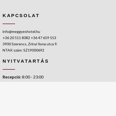
KAPCSOLAT
info@meggyeshotel.hu
+36 20 511 8082
+36 47 659 553
3900 Szerencs, Zrinyi Ilona utca 9.
NTAK szám: SZ19000692
NYITVATARTÁS
Recepció:
8:00 - 23:00
Szobák elfoglalása:
14:00 - 19:00
Szobák elhagyása:
10:00 AM
OLDALTÉRKÉP