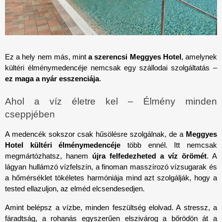
Ez a hely nem más, mint 
a szerencsi Meggyes Hotel
, amelynek 
kültéri élménymedencéje nemcsak egy szállodai szolgáltatás – 
ez maga a nyár esszenciája
.
Ahol a víz életre kel – Élmény minden 
cseppjében
A medencék sokszor csak hűsölésre szolgálnak, de a 
Meggyes 
Hotel kültéri élménymedencéje
 több ennél. Itt nemcsak 
megmártózhatsz, hanem 
újra felfedezheted a víz örömét
. A 
lágyan hullámzó vízfelszín, a finoman masszírozó vízsugarak és 
a hőmérséklet tökéletes harmóniája mind azt szolgálják, hogy a 
tested ellazuljon, az elméd elcsendesedjen. 
Amint belépsz a vízbe, minden feszültség elolvad. A stressz, a 
fáradtság, a rohanás egyszerűen elszivárog a bőrödön át a 