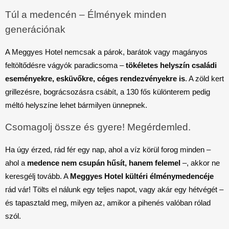
Túl a medencén – Élmények minden
generációnak
A Meggyes Hotel nemcsak a párok, barátok vagy magányos
feltöltődésre vágyók paradicsoma –
tökéletes helyszín családi
eseményekre, esküvőkre, céges rendezvényekre is
. A zöld kert
grillezésre, bográcsozásra csábít, a 130 fős különterem pedig
méltó helyszíne lehet bármilyen ünnepnek.
Csomagolj össze és gyere! Megérdemled.
Ha úgy érzed, rád fér egy nap, ahol a víz körül forog minden –
ahol a
medence nem csupán hűsít, hanem felemel
–, akkor ne
keresgélj tovább. A
Meggyes Hotel kültéri élménymedencéje
rád vár! Tölts el nálunk egy teljes napot, vagy akár egy hétvégét –
és tapasztald meg, milyen az, amikor a pihenés valóban rólad
szól.