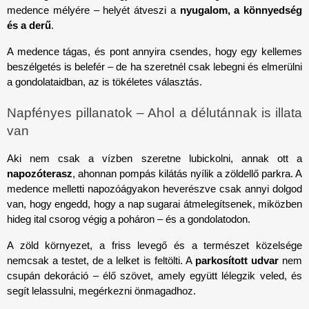
medence mélyére – helyét átveszi a 
nyugalom, a könnyedség 
és a derű
.
A medence tágas, és pont annyira csendes, hogy egy kellemes 
beszélgetés is belefér – de ha szeretnél csak lebegni és elmerülni 
a gondolataidban, az is tökéletes választás.
Napfényes pillanatok – Ahol a délutánnak is illata 
van
Aki nem csak a vízben szeretne lubickolni, annak ott a 
napozóterasz
, ahonnan pompás kilátás nyílik a zöldellő parkra. A 
medence melletti napozóágyakon heverészve csak annyi dolgod 
van, hogy engedd, hogy a nap sugarai átmelegítsenek, miközben 
hideg ital csorog végig a poháron – és a gondolatodon. 
A zöld környezet, a friss levegő és a természet közelsége 
nemcsak a testet, de a lelket is feltölti. A 
parkosított udvar
 nem 
csupán dekoráció – élő szövet, amely együtt lélegzik veled, és 
segít lelassulni, megérkezni önmagadhoz.