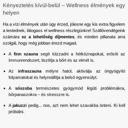
Kényeztetés kívül-belül – Wellness élmények egy 
helyen
Ha a vízi élmények után úgy érzed, jólesne egy kis extra figyelem 
a testednek, látogass el wellness részlegünkre! Szállóvendégeink 
számára 
ez a lehetőség díjmentes
, és minden pillanata arra 
szolgál, hogy még jobban érezd magad.
A
finn szauna
segít kiizzadni a hétköznapokat, erősíti az
immunrendszert, tisztítja a bőrt és az elmét is.
Az
infraszauna
mélyre hatol, aktiválja az öngyógyító
folyamatokat és helyreállítja a belső egyensúlyt.
A
sószoba
természetes gyógymód légúti problémákra,
bőrpanaszokra – és stresszre is.
A
jakuzzi
pedig... nos, azt nem lehet szavakba önteni. Ki kell
próbálni.