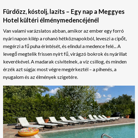
Fürdőzz, kóstolj, lazíts – Egy nap a Meggyes
Hotel kültéri élménymedencéjénél
Van valami varázslatos abban, amikor az ember egy forró
nyári napon kilép a rohanó hétköznapokból, leveszi a cipőt,
megérzi a fű puha érintését, és elindul a medence felé... A
levegő megtelik frissen nyírt fű, virágzó bokrok és nyárillat
keverékével. A madarak csivitelnek, a víz csillog, és minden
érzék azt súgja: most végre megérkeztél – a pihenés, a
nyugalom és az élmények szigetére.