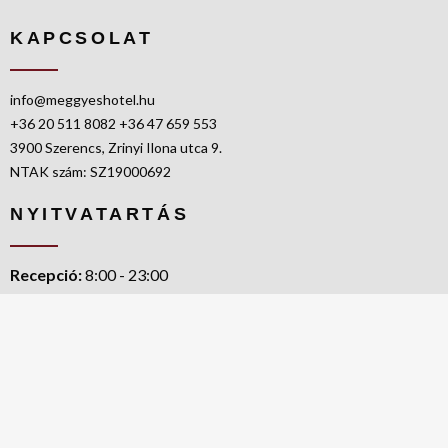
KAPCSOLAT
info@meggyeshotel.hu
+36 20 511 8082
+36 47 659 553
3900 Szerencs, Zrinyi Ilona utca 9.
NTAK szám: SZ19000692
NYITVATARTÁS
Recepció:
8:00 - 23:00
Szobák elfoglalása:
14:00 - 19:00
Szobák elhagyása:
10:00 AM
OLDALTÉRKÉP
adatvédelem