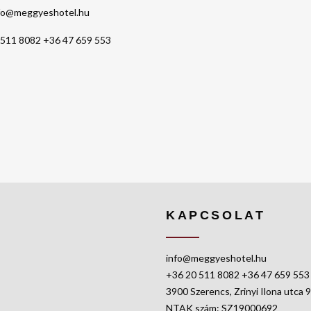
fo@meggyeshotel.hu
 511 8082
+36 47 659 553
KAPCSOLAT
info@meggyeshotel.hu
+36 20 511 8082
+36 47 659 553
3900 Szerencs, Zrinyi Ilona utca 9
NTAK szám: SZ19000692