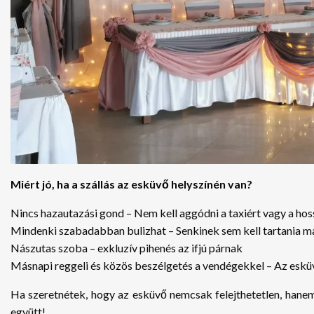
Miért jó, ha a szállás az esküvő helyszínén van?
Nincs hazautazási gond – Nem kell aggódni a taxiért vagy a hos
Mindenki szabadabban bulizhat – Senkinek sem kell tartania ma
Nászutas szoba – exkluzív pihenés az ifjú párnak
Másnapi reggeli és közös beszélgetés a vendégekkel – Az eskü
Ha szeretnétek, hogy az esküvő nemcsak felejthetetlen, hanem 
együtt!