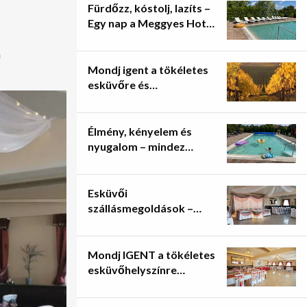
Fürdőzz, kóstolj, lazíts –
Egy nap a Meggyes Hotel
kültéri
élménymedencéjénél
a
Mondj igent a tökéletes
esküvőre és
felejthetetlen fotókra
Szerencsen!
Élmény, kényelem és
nyugalom – mindez
Szerencsen, Tokaj-
Hegyalja szívében!
Esküvői
szállásmegoldások –
minden vendégnek
kényelmes pihenés!
Mondj IGENT a tökéletes
esküvőhelyszínre
Szerencsen!