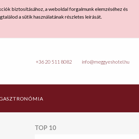
nkciók biztosításához, a weboldal forgalmunk elemzéséhez és
találod a sütik használatának részletes leírását.
+36 20 511 8082
info@meggyeshotel.hu
GASZTRONÓMIA
TOP 10