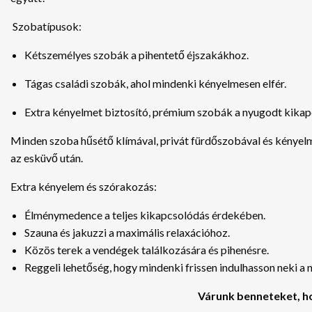
Szobatípusok:
Kétszemélyes szobák a pihentető éjszakákhoz.
Tágas családi szobák, ahol mindenki kényelmesen elfér.
Extra kényelmet biztosító, prémium szobák a nyugodt kika
Minden szoba hűsétő klímával, privát fürdőszobával és kényel
az esküvő után.
Extra kényelem és szórakozás:
Élménymedence a teljes kikapcsolódás érdekében.
Szauna és jakuzzi a maximális relaxációhoz.
Közös terek a vendégek találkozására és pihenésre.
Reggeli lehetőség, hogy mindenki frissen indulhasson neki a 
Várunk benneteket, h