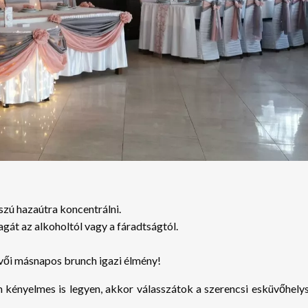
szú hazaútra koncentrálni.
gát az alkoholtól vagy a fáradtságtól.
vői másnapos brunch igazi élmény!
kényelmes is legyen, akkor válasszátok a szerencsi esküvőhelysz