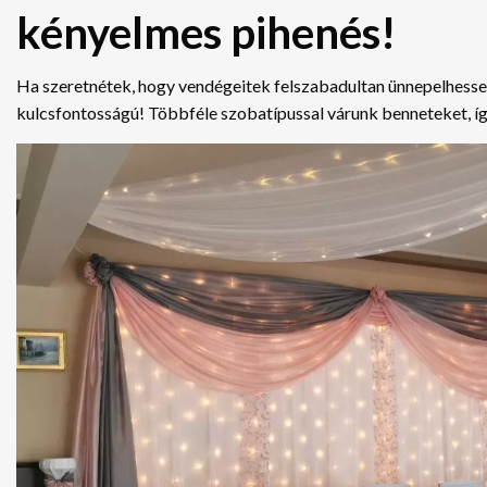
kényelmes pihenés!
Ha szeretnétek, hogy vendégeitek felszabadultan ünnepelhessene
kulcsfontosságú! Többféle szobatípussal várunk benneteket, í