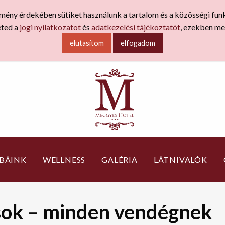
 élmény érdekében sütiket használunk a tartalom és a közösségi fu
eted a
jogi nyilatkozatot
és
adatkezelési tájékoztatót
, ezekben meg
elutasítom
elfogadom
BÁINK
WELLNESS
GALÉRIA
LÁTNIVALÓK
sok – minden vendégnek